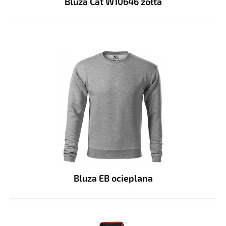
Bluza Cat W10646 żółta
Bluza EB ocieplana