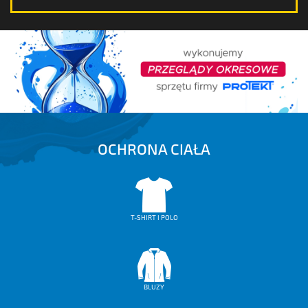
OCHRONA NÓG
OCHRONA RĄK
OCHRONA CIAŁA
OCHRONA CIAŁA
OCHRONA GŁOWY
OCHRONA SŁUCHU
T-SHIRT I POLO
OCHRONA OCZU I TWARZY
OCHRONA DRÓG ODDECHOWYCH
BLUZY