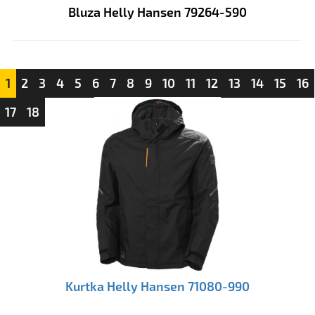
Bluza Helly Hansen 79264-590
1
2
3
4
5
6
7
8
9
10
11
12
13
14
15
16
17
18
Kurtka Helly Hansen 71080-990