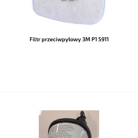
OCHRONA NA WYSOKOŚCI
OCHRONA PRZECIWPOŻAROWA
PIERWSZA POMOC
Filtr przeciwpyłowy 3M P1 5911
BEZPIECZEŃSTWO RUCHU
SPAWALNICTWO