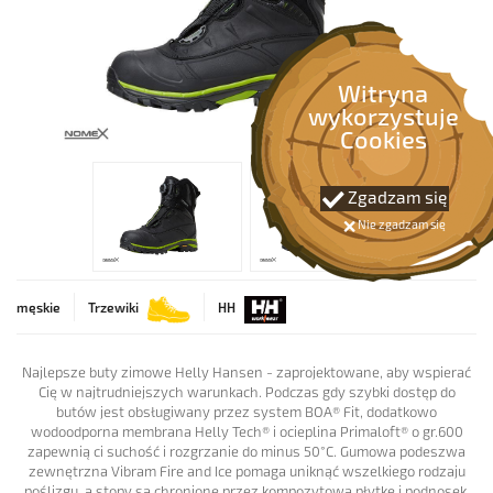
OCHRONA NA WYSOKOŚCI
OCHRONA PRZECIWPOŻAROWA
Witryna
wykorzystuje
PIERWSZA POMOC
Cookies
BEZPIECZEŃSTWO RUCHU
Zgadzam się
Nie zgadzam się
SPAWALNICTWO
męskie
Trzewiki
HH
Najlepsze buty zimowe Helly Hansen - zaprojektowane, aby wspierać
Cię w najtrudniejszych warunkach. Podczas gdy szybki dostęp do
butów jest obsługiwany przez system BOA® Fit, dodatkowo
wodoodporna membrana Helly Tech® i ocieplina Primaloft® o gr.600
zapewnią ci suchość i rozgrzanie do minus 50°C. Gumowa podeszwa
zewnętrzna Vibram Fire and Ice pomaga uniknąć wszelkiego rodzaju
poślizgu, a stopy są chronione przez kompozytową płytkę i podnosek.