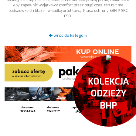
Aby zapewnić wyjątkowy komfort przez długi czas, ten but ma
podszewkę dri blaze i wkładkę ortolitową. Klasa ochrony SBH P SRC
ESD.
wróć do kategorii