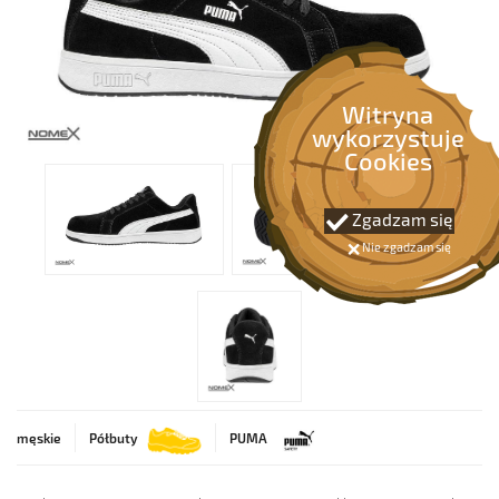
OCHRONA NA WYSOKOŚCI
OCHRONA PRZECIWPOŻAROWA
Witryna
wykorzystuje
PIERWSZA POMOC
Cookies
BEZPIECZEŃSTWO RUCHU
Zgadzam się
Nie zgadzam się
SPAWALNICTWO
męskie
Półbuty
PUMA