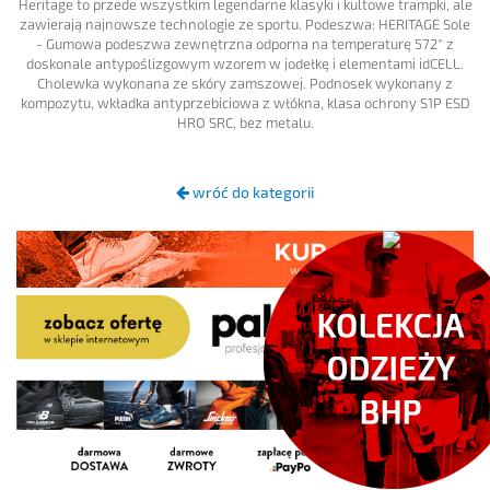
Heritage to przede wszystkim legendarne klasyki i kultowe trampki, ale
zawierają najnowsze technologie ze sportu. Podeszwa: HERITAGE Sole
- Gumowa podeszwa zewnętrzna odporna na temperaturę 572° z
doskonale antypoślizgowym wzorem w jodełkę i elementami idCELL.
Cholewka wykonana ze skóry zamszowej. Podnosek wykonany z
kompozytu, wkładka antyprzebiciowa z włókna, klasa ochrony S1P ESD
HRO SRC, bez metalu.
wróć do kategorii