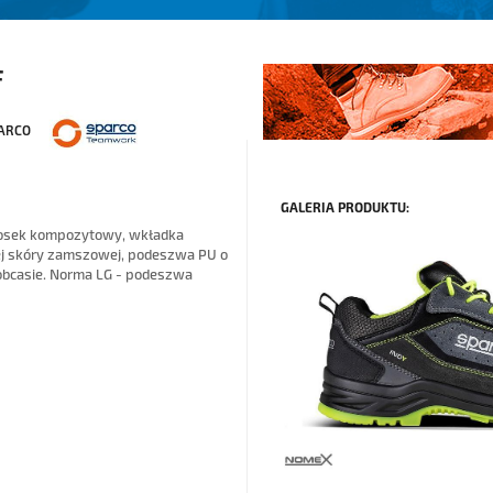
F
ARCO
GALERIA PRODUKTU:
nosek kompozytowy, wkładka
j skóry zamszowej, podeszwa PU o
 obcasie. Norma LG - podeszwa