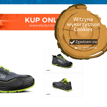
Witryna
wykorzystuje
Cookies
Zgadzam się
Nie zgadzam się