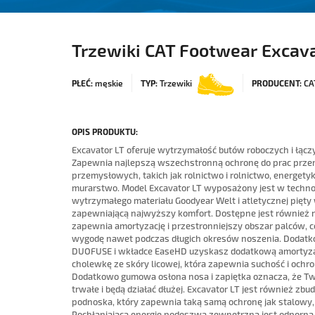
Trzewiki CAT Footwear Excava
PŁEĆ:
męskie
TYP:
Trzewiki
PRODUCENT:
CA
OPIS PRODUKTU:
Excavator LT oferuje wytrzymałość butów roboczych i łąc
Zapewnia najlepszą wszechstronną ochronę do prac przem
przemysłowych, takich jak rolnictwo i rolnictwo, energet
murarstwo. Model Excavator LT wyposażony jest w technol
wytrzymałego materiału Goodyear Welt i atletycznej pięty 
zapewniającą najwyższy komfort. Dostępne jest również 
zapewnia amortyzację i przestronniejszy obszar palców, c
wygodę nawet podczas długich okresów noszenia. Dodatk
DUOFUSE i wkładce EaseHD uzyskasz dodatkową amortyza
cholewkę ze skóry licowej, która zapewnia suchość i ochr
Dodatkowo gumowa osłona nosa i zapiętka oznacza, że ​​T
trwałe i będą działać dłużej. Excavator LT jest również 
podnoska, który zapewnia taką samą ochronę jak stalowy, 
Pochłaniająca energię podeszwa zewnętrzna jest odporna na 