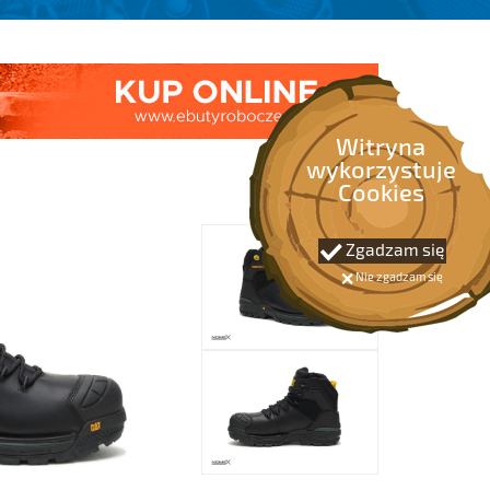
Witryna
wykorzystuje
Cookies
Zgadzam się
Nie zgadzam się