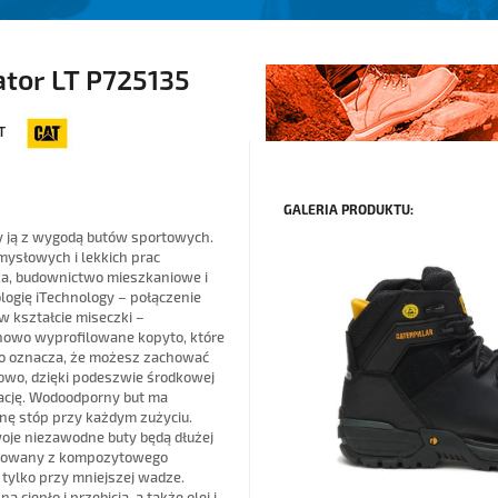
tor LT P725135
T
GALERIA PRODUKTU:
zy ją z wygodą butów sportowych.
ysłowych i lekkich prac
yka, budownictwo mieszkaniowe i
ogię iTechnology – połączenie
w kształcie miseczki –
nowo wyprofilowane kopyto, które
o oznacza, że ​​możesz zachować
owo, dzięki podeszwie środkowej
cję. Wodoodporny but ma
onę stóp przy każdym zużyciu.
woje niezawodne buty będą dłużej
zbudowany z kompozytowego
tylko przy mniejszej wadze.
ciepło i przebicia, a także olej i