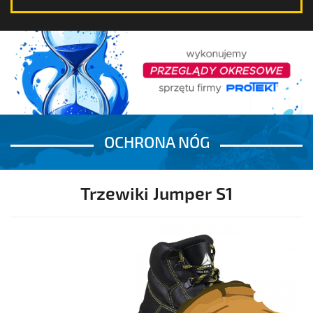
OCHRONA NÓG
OCHRONA RĄK
OCHRONA CIAŁA
OCHRONA NÓG
OCHRONA GŁOWY
Trzewiki Jumper S1
OCHRONA SŁUCHU
OCHRONA OCZU I TWARZY
OCHRONA DRÓG ODDECHOWYCH