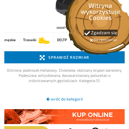
OCHRONA NA WYSOKOŚCI
Witryna
wykorzystuje
Cookies
OCHRONA PRZECIWPOŻAROWA
Zgadzam się
PIERWSZA POMOC
Nie zgadzam się
męskie
Trzewiki
DELTP
BEZPIECZEŃSTWO RUCHU
SPRAWDŹ ROZMIAR
SPAWALNICTWO
Ochrona: podnosek metalowy. Cholewka: skórzany krupon barwiony.
Podeszwa: wtryskiwana, dwuwarstwowy poliuretan o
zróżnicowanych gęstościach. Kategoria S1.
wróć do kategorii