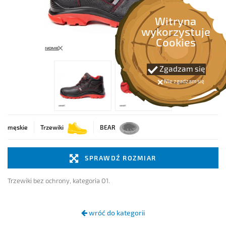
OCHRONA NA WYSOKOŚCI
Witryna
wykorzystuje
OCHRONA PRZECIWPOŻAROWA
Cookies
PIERWSZA POMOC
Zgadzam się
Nie zgadzam się
BEZPIECZEŃSTWO RUCHU
SPAWALNICTWO
męskie
Trzewiki
BEAR
SPRAWDŹ ROZMIAR
Trzewiki bez ochrony, kategoria O1.
wróć do kategorii